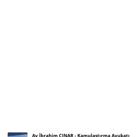
Av İbrahim ÇINAR - Kamulaştırma Avukatı