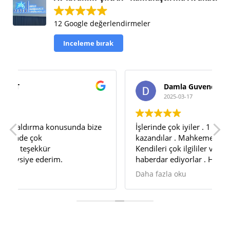
12 Google değerlendirmeler
Inceleme bırak
Damla Guvenc
2025-03-17
da bize
İşlerinde çok iyiler . 1 yıl sürmeden davayı
kazandılar . Mahkemeye bile gitmedim .
Kendileri çok ilgililer ve herşeyden anında
haberdar ediyorlar . Hem paramı aldım hem
davayı kazandık . Bana göre daha iyisi yok
Daha fazla oku
herkese tavsiye ederim