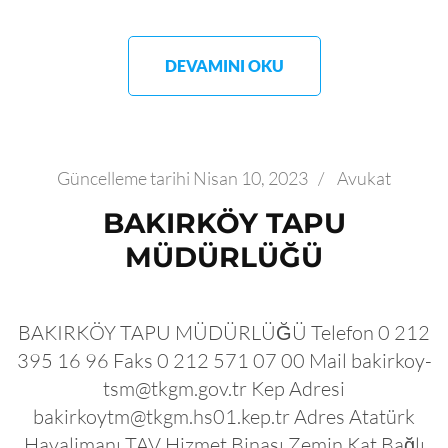
DEVAMINI OKU
Güncelleme tarihi
Nisan 10, 2023
/
Avukat
BAKIRKÖY TAPU
MÜDÜRLÜĞÜ
BAKIRKÖY TAPU MÜDÜRLÜĞÜ Telefon 0 212
395 16 96 Faks 0 212 571 07 00 Mail bakirkoy-
tsm@tkgm.gov.tr Kep Adresi
bakirkoytm@tkgm.hs01.kep.tr Adres Atatürk
Havalimanı TAV Hizmet Binası Zemin Kat Bağlı