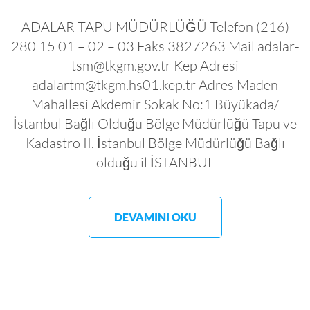
ADALAR TAPU MÜDÜRLÜĞÜ Telefon (216)
280 15 01 – 02 – 03 Faks 3827263 Mail adalar-
tsm@tkgm.gov.tr Kep Adresi
adalartm@tkgm.hs01.kep.tr Adres Maden
Mahallesi Akdemir Sokak No:1 Büyükada/
İstanbul Bağlı Olduğu Bölge Müdürlüğü Tapu ve
Kadastro II. İstanbul Bölge Müdürlüğü Bağlı
olduğu il İSTANBUL
DEVAMINI OKU