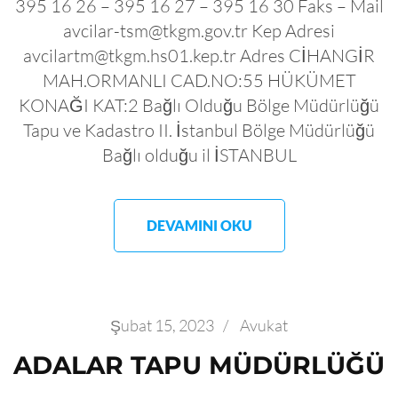
395 16 26 – 395 16 27 – 395 16 30 Faks – Mail
avcilar-tsm@tkgm.gov.tr Kep Adresi
avcilartm@tkgm.hs01.kep.tr Adres CİHANGİR
MAH.ORMANLI CAD.NO:55 HÜKÜMET
KONAĞI KAT:2 Bağlı Olduğu Bölge Müdürlüğü
Tapu ve Kadastro II. İstanbul Bölge Müdürlüğü
Bağlı olduğu il İSTANBUL
DEVAMINI OKU
Şubat 15, 2023
/
Avukat
ADALAR TAPU MÜDÜRLÜĞÜ